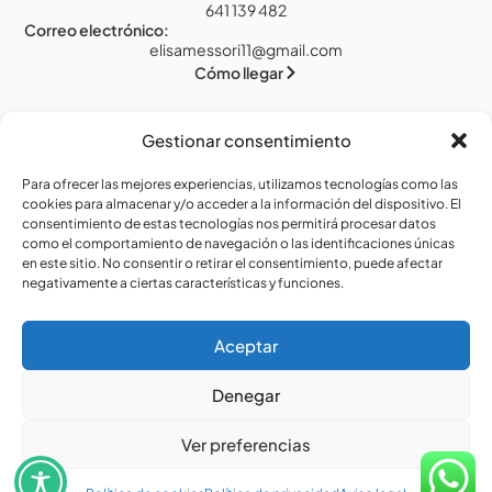
641 139 482
Correo electrónico:
elisamessori11@gmail.com
Cómo llegar
Gestionar consentimiento
Legal
Para ofrecer las mejores experiencias, utilizamos tecnologías como las
cookies para almacenar y/o acceder a la información del dispositivo. El
Aviso legal
consentimiento de estas tecnologías nos permitirá procesar datos
como el comportamiento de navegación o las identificaciones únicas
Política de privacidad
en este sitio. No consentir o retirar el consentimiento, puede afectar
Política de cookies (UE)
negativamente a ciertas características y funciones.
Accesibilidad
Aceptar
Denegar
Ver preferencias