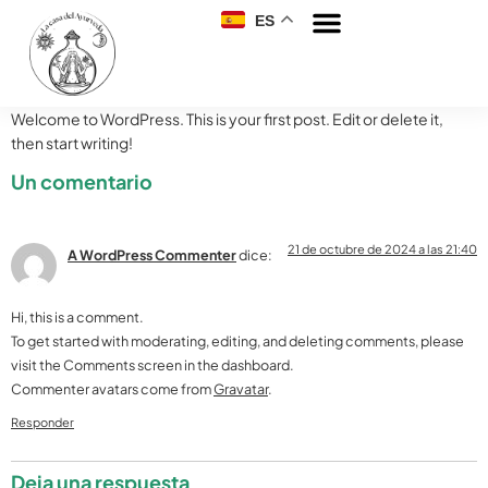
ES
Welcome to WordPress. This is your first post. Edit or delete it,
then start writing!
Un comentario
21 de octubre de 2024 a las 21:40
A WordPress Commenter
dice:
Hi, this is a comment.
To get started with moderating, editing, and deleting comments, please
visit the Comments screen in the dashboard.
Commenter avatars come from
Gravatar
.
Responder
Deja una respuesta