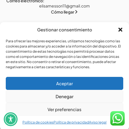
Correo electrónico:
elisamessori11@gmail.com
Cómo llegar
Gestionar consentimiento
Legal
Para ofrecer las mejores experiencias, utilizamos tecnologías como las
cookies para almacenar y/o acceder a la información del dispositivo. El
Aviso legal
consentimiento de estas tecnologías nos permitirá procesar datos
como el comportamiento de navegación o las identificaciones únicas
Política de privacidad
en este sitio. No consentir o retirar el consentimiento, puede afectar
Política de cookies (UE)
negativamente a ciertas características y funciones.
Accesibilidad
Aceptar
Denegar
Ver preferencias
Política de cookies
Política de privacidad
Aviso legal